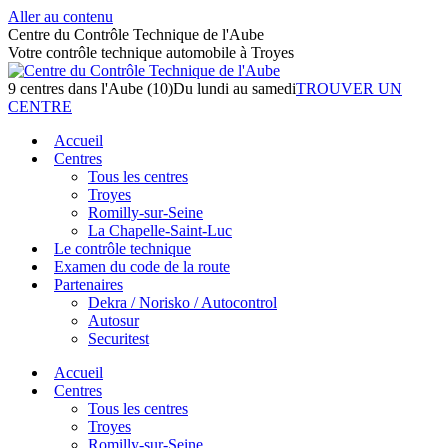
Aller au contenu
Centre du Contrôle Technique de l'Aube
Votre contrôle technique automobile à Troyes
9 centres dans l'Aube (10)
Du lundi au samedi
TROUVER UN
CENTRE
Accueil
Centres
Tous les centres
Troyes
Romilly-sur-Seine
La Chapelle-Saint-Luc
Le contrôle technique
Examen du code de la route
Partenaires
Dekra / Norisko / Autocontrol
Autosur
Securitest
Accueil
Centres
Tous les centres
Troyes
Romilly-sur-Seine